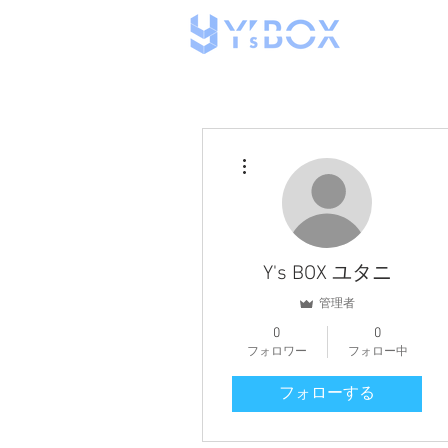
その他
Y's BOX ユタニ
管理者
0
0
フォロワー
フォロー中
フォローする